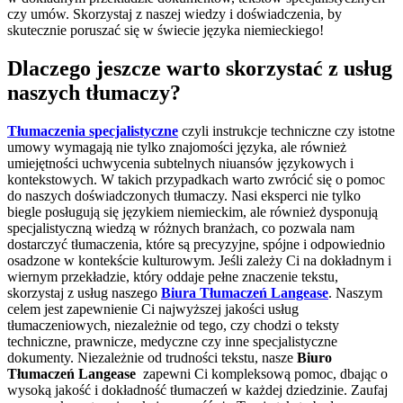
czy umów. Skorzystaj z naszej wiedzy i doświadczenia, by
skutecznie poruszać się w świecie języka niemieckiego!
Dlaczego jeszcze warto skorzystać z usług
naszych tłumaczy?
Tłumaczenia specjalistyczne
czyli instrukcje techniczne czy istotne
umowy wymagają nie tylko znajomości języka, ale również
umiejętności uchwycenia subtelnych niuansów językowych i
kontekstowych. W takich przypadkach warto zwrócić się o pomoc
do naszych doświadczonych tłumaczy. Nasi eksperci nie tylko
biegle posługują się językiem niemieckim, ale również dysponują
specjalistyczną wiedzą w różnych branżach, co pozwala nam
dostarczyć tłumaczenia, które są precyzyjne, spójne i odpowiednio
osadzone w kontekście kulturowym. Jeśli zależy Ci na dokładnym i
wiernym przekładzie, który oddaje pełne znaczenie tekstu,
skorzystaj z usług naszego
Biura Tłumaczeń Langease
. Naszym
celem jest zapewnienie Ci najwyższej jakości usług
tłumaczeniowych, niezależnie od tego, czy chodzi o teksty
techniczne, prawnicze, medyczne czy inne specjalistyczne
dokumenty. Niezależnie od trudności tekstu, nasze
Biuro
Tłumaczeń
Langease
zapewni Ci kompleksową pomoc, dbając o
wysoką jakość i dokładność tłumaczeń w każdej dziedzinie. Zaufaj