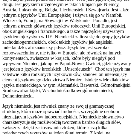
drugi. Jest językiem urzędowym w takich krajach jak Niemcy,
Austria, Luksemburg, Belgia, Liechtenstein i Szwajcaria. Jest także
jednym z języków Unii Europejskiej i używa się go w Namibii,
Włoszech, Francji, na Słowacji i w Watykanie. Ponadto, jest
jednym z trzech głównych języków roboczych Unii Europejskiej,
obok angielskiego i francuskiego, a także najczęściej używanym
językiem ojczystym w UE. Niemiecki zalicza się do grupy języków
zachodniogermańskich, obok takich języków jak angielski,
niderlandzki, afrikaans czy jidysz. Język ten jest szeroko
rozpowszechniony, nie tylko w Europie, ale również na innych
kontynentach, zwłaszcza w krajach, które były niegdyś pod
wpływem Niemiec, jak np. w Papui-Nowej Gwinei, gdzie używany
jest jeden z języków kreolskich „Unserdeutsch”. Choć ten język ma
zaledwie kilku rodzimych użytkowników, stanowi on interesujący
element językowego dziedzictwa Niemiec. Istnieje wiele dialektów
języka niemieckiego, w tym: Alemański, Bawarski, Górnofrankijski,
Środkowofrankijski, Wschodniośrodkowogórnoniemiecki,
Dolnoniemiecki.
Język niemiecki jest również znany ze swojej gramatycznej
struktury, która może sprawiać trudności, szczególnie osobom
nieznającym języków indoeuropejskich. Niemieckie słownictwo
charakteryzuje się możliwością tworzenia bardzo długich słów,
zwłaszcza dzięki zastosowaniu złożeń, które łączą kilka
pojedynczych wyrazów w jeden długi termin. Z kolei, na