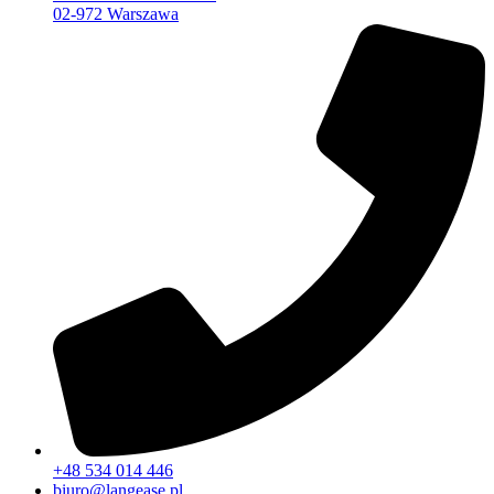
02-972 Warszawa
+48 534 014 446
biuro@langease.pl