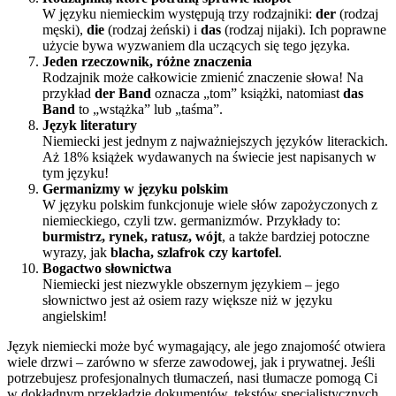
W języku niemieckim występują trzy rodzajniki:
der
(rodzaj
męski),
die
(rodzaj żeński) i
das
(rodzaj nijaki). Ich poprawne
użycie bywa wyzwaniem dla uczących się tego języka.
Jeden rzeczownik, różne znaczenia
Rodzajnik może całkowicie zmienić znaczenie słowa! Na
przykład
der Band
oznacza „tom” książki, natomiast
das
Band
to „wstążka” lub „taśma”.
Język literatury
Niemiecki jest jednym z najważniejszych języków literackich.
Aż 18% książek wydawanych na świecie jest napisanych w
tym języku!
Germanizmy w języku polskim
W języku polskim funkcjonuje wiele słów zapożyczonych z
niemieckiego, czyli tzw. germanizmów. Przykłady to:
burmistrz, rynek, ratusz, wójt
, a także bardziej potoczne
wyrazy, jak
blacha, szlafrok czy kartofel
.
Bogactwo słownictwa
Niemiecki jest niezwykle obszernym językiem – jego
słownictwo jest aż osiem razy większe niż w języku
angielskim!
Język niemiecki może być wymagający, ale jego znajomość otwiera
wiele drzwi – zarówno w sferze zawodowej, jak i prywatnej. Jeśli
potrzebujesz profesjonalnych tłumaczeń, nasi tłumacze pomogą Ci
w dokładnym przekładzie dokumentów, tekstów specjalistycznych