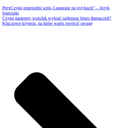
Prev
Czytaj poprzedni wpis
„Langease na językach” – Język
francuski
Czytaj następny wpis
Jak wybrać najlepsze biuro tłumaczeń?
Kluczowe kryteria, na które warto zwrócić uwagę