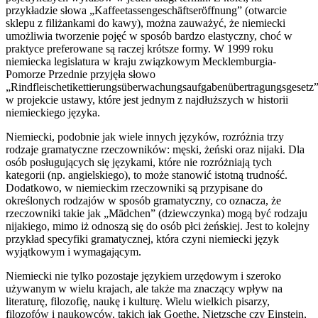
przykładzie słowa „Kaffeetassengeschäftseröffnung” (otwarcie
sklepu z filiżankami do kawy), można zauważyć, że niemiecki
umożliwia tworzenie pojęć w sposób bardzo elastyczny, choć w
praktyce preferowane są raczej krótsze formy. W 1999 roku
niemiecka legislatura w kraju związkowym Mecklemburgia-
Pomorze Przednie przyjęła słowo
„Rindfleischetikettierungsüberwachungsaufgabenübertragungsgesetz
w projekcie ustawy, które jest jednym z najdłuższych w historii
niemieckiego języka.
Niemiecki, podobnie jak wiele innych języków, rozróżnia trzy
rodzaje gramatyczne rzeczowników: męski, żeński oraz nijaki. Dla
osób posługujących się językami, które nie rozróżniają tych
kategorii (np. angielskiego), to może stanowić istotną trudność.
Dodatkowo, w niemieckim rzeczowniki są przypisane do
określonych rodzajów w sposób gramatyczny, co oznacza, że
rzeczowniki takie jak „Mädchen” (dziewczynka) mogą być rodzaju
nijakiego, mimo iż odnoszą się do osób płci żeńskiej. Jest to kolejny
przykład specyfiki gramatycznej, która czyni niemiecki język
wyjątkowym i wymagającym.
Niemiecki nie tylko pozostaje językiem urzędowym i szeroko
używanym w wielu krajach, ale także ma znaczący wpływ na
literaturę, filozofię, naukę i kulturę. Wielu wielkich pisarzy,
filozofów i naukowców, takich jak Goethe, Nietzsche czy Einstein,