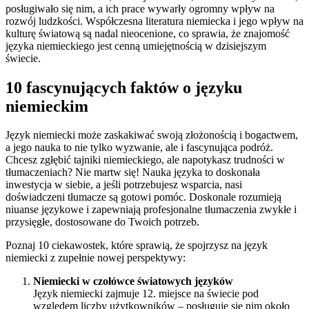
posługiwało się nim, a ich prace wywarły ogromny wpływ na
rozwój ludzkości. Współczesna literatura niemiecka i jego wpływ na
kulturę światową są nadal nieocenione, co sprawia, że znajomość
języka niemieckiego jest cenną umiejętnością w dzisiejszym
świecie.
10 fascynujących faktów o języku
niemieckim
Język niemiecki może zaskakiwać swoją złożonością i bogactwem,
a jego nauka to nie tylko wyzwanie, ale i fascynująca podróż.
Chcesz zgłębić tajniki niemieckiego, ale napotykasz trudności w
tłumaczeniach? Nie martw się! Nauka języka to doskonała
inwestycja w siebie, a jeśli potrzebujesz wsparcia, nasi
doświadczeni tłumacze są gotowi pomóc. Doskonale rozumieją
niuanse językowe i zapewniają profesjonalne tłumaczenia zwykłe i
przysięgłe, dostosowane do Twoich potrzeb.
Poznaj 10 ciekawostek, które sprawią, że spojrzysz na język
niemiecki z zupełnie nowej perspektywy:
Niemiecki w czołówce światowych języków
Język niemiecki zajmuje 12. miejsce na świecie pod
względem liczby użytkowników – posługuje się nim około