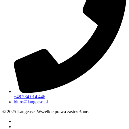
+48 534 014 446
biuro@langease.pl
© 2025 Langease. Wszelkie prawa zastrzeżone.